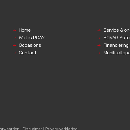
Home
Service & o
Wat is PCA?
BOVAG Autov
Occasions
Financiering
Contact
Mobiliteitsp
orwaarden
|
Disclaimer | Privacyverklaring