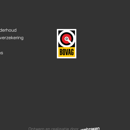
nderhoud
erzekering
as
Ontwerp en realisatie door