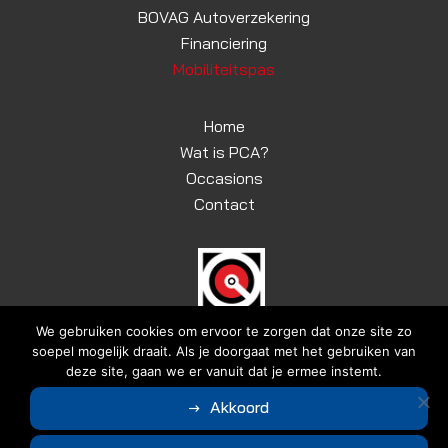
BOVAG Autoverzekering
Financiering
Mobiliteitspas
Home
Wat is PCA?
Occasions
Contact
We gebruiken cookies om ervoor te zorgen dat onze site zo
soepel mogelijk draait. Als je doorgaat met het gebruiken van
deze site, gaan we er vanuit dat je ermee instemt.
© Copyright 2026
Autobedrijf Duindam
|
Algemene voorwaarden
Akkoord
|
Disclaimer | Privacyverklaring
Ontwerp en realisatie door