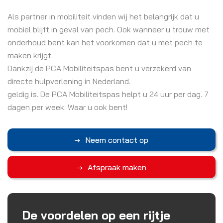
Als partner in mobiliteit vinden wij het belangrijk dat u
mobiel blijft in geval van pech. Ook wanneer u trouw met
onderhoud bent kan het voorkomen dat u met pech te
maken krijgt.
Dankzij de PCA Mobiliteitspas bent u verzekerd van
directe hulpverlening in Nederland.
geldig is. De PCA Mobiliteitspas helpt u 24 uur per dag. 7
dagen per week. Waar u ook bent!
Neem contact op
Afspraak maken
De voordelen op een rijtje